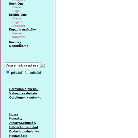
Sock Ons
Classic
Bright
Dribble Ons
Classic
Brights
Designer
Kúpacie maňušky
bavlna
polyester
Novinky
Odporúčame
prihlásiť
odhlásiť
Porovnanie plienok
Výbavička dieťata
Od plienok k nočníku
O nás
Kontakty
Atesty&Certifikáty
ENVI-PAK certifikát
Dodacie podmienky
Reklamácie