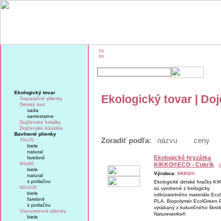
O značke KIKKO
KIKKO na veľtrhoch
Ekologický tovar
Ekologický tovar | Do
Separačné plienky
Detský riad
sada
samostatne
Dojčenské hrkálky
Dojčenské kúsátka
Bavlnené plienky
Zoradiť podľa:
názvu
ceny
70x70
biele
natural
Ekologické hryzátka
farebné
80x80
KIKKO®ECO - Cukrík
[
biele
Výrobca:
XKKO®
natural
s potlačou
Ekologické detské hračky K
90x100
sú vyrobené z biologicky
biele
odbúratelného materiálu Eco
farebné
PLA. Biopolymér EcolGreen 
s potlačou
vyrábaný z kukuričného škro
Viacvrstevné plienky
Natureworks®
biele