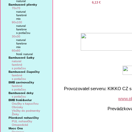
natural
6,13 €
Bambusové plienky
70x70
natural
farebné
mix
90x100
natural
farebne
s potlačou
30x30
natural
farebne
mix
60x60
froté natural
Bambusové šatky
natural
farebné
s potlačou
Bambusové čiapočky
farebné
s potlačou
BMB zavinovačky
farebné
Provozovatel serveru: KIKKO CZ s.
s potlačou
Bambusové deky
s potlačou
www.pl
BMB froté&velur
Osušky s kapucňou
Obrúsky
Prevádzkov
Vložky do podrsenky
Žinky
Plienkové nohavičky
PUL nohavičky
Ortopedické
Mocc Ons
Designer