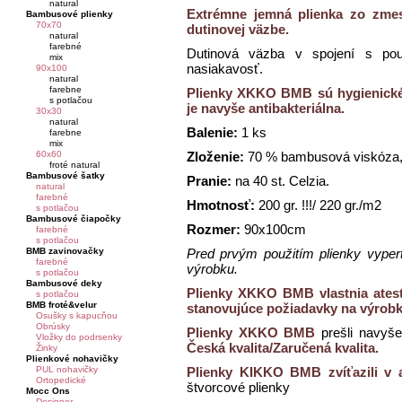
natural
Extrémne jemná plienka zo zmes
Bambusové plienky
70x70
dutinovej väzbe.
natural
farebné
Dutinová väzba v spojení s pou
mix
nasiakavosť.
90x100
natural
farebne
Plienky XKKO BMB sú hygienické,
s potlačou
je navyše antibakteriálna.
30x30
natural
Balenie:
1 ks
farebne
mix
60x60
Zloženie:
70 % bambusová viskóza,
froté natural
Bambusové šatky
Pranie:
na 40 st. Celzia.
natural
farebné
Hmotnosť:
200 gr. !!!/ 220 gr./m2
s potlačou
Bambusové čiapočky
Rozmer:
90x100cm
farebné
s potlačou
BMB zavinovačky
Pred prvým použitím plienky vypert
farebné
výrobku.
s potlačou
Bambusové deky
Plienky XKKO BMB vlastnia ates
s potlačou
BMB froté&velur
stanovujúce požiadavky na výrobky
Osušky s kapucňou
Obrúsky
Plienky XKKO BMB
prešli navyše
Vložky do podrsenky
Česká kvalita/Zaručená kvalita.
Žinky
Plienkové nohavičky
PUL nohavičky
Plienky KIKKO BMB zvíťazili v a
Ortopedické
štvorcové plienky
Mocc Ons
Designer