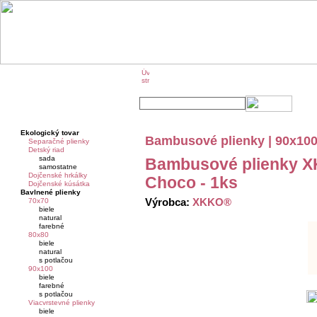
O značke KIKKO
KIKKO na veľtrhoch
Ekologický tovar
Bambusové plienky | 90x100 
Separačné plienky
Detský riad
sada
Bambusové plienky 
samostatne
Dojčenské hrkálky
Choco - 1ks
Dojčenské kúsátka
Bavlnené plienky
Výrobca:
XKKO®
70x70
biele
natural
farebné
80x80
biele
natural
s potlačou
90x100
biele
farebné
s potlačou
Viacvrstevné plienky
biele