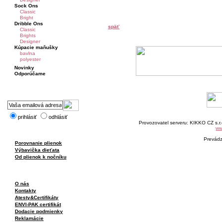
Sock Ons
Classic
Bright
Dribble Ons
späť
Classic
Brights
Designer
Kúpacie maňušky
bavlna
polyester
Novinky
Odporúčame
prihlásiť
odhlásiť
Provozovatel serveru: KIKKO CZ s.r
ww
Prevád
Porovnanie plienok
Výbavička dieťata
Od plienok k nočníku
O nás
Kontakty
Atesty&Certifikáty
ENVI-PAK certifikát
Dodacie podmienky
Reklamácie