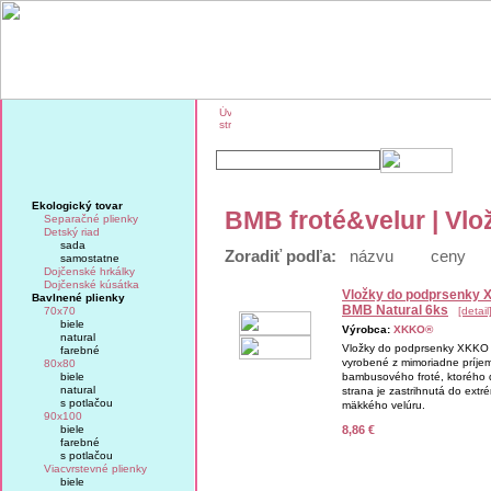
O značke KIKKO
KIKKO na veľtrhoch
Ekologický tovar
BMB froté&velur | Vl
Separačné plienky
Detský riad
sada
Zoradiť podľa:
názvu
ceny
samostatne
Dojčenské hrkálky
Dojčenské kúsátka
Vložky do podprsenky
Bavlnené plienky
BMB Natural 6ks
70x70
[detail
biele
Výrobca:
XKKO®
natural
Vložky do podprsenky XKKO
farebné
vyrobené z mimoriadne príj
80x80
biele
bambusového froté, ktorého 
natural
strana je zastrihnutá do ext
s potlačou
mäkkého velúru.
90x100
biele
8,86 €
farebné
s potlačou
Viacvrstevné plienky
biele