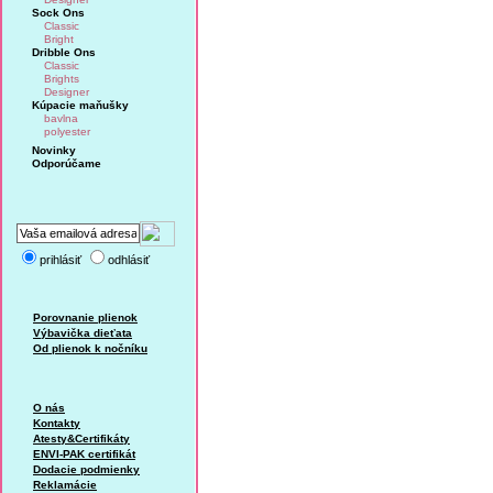
Sock Ons
Classic
Bright
Dribble Ons
Classic
Brights
Designer
Kúpacie maňušky
bavlna
polyester
Novinky
Odporúčame
prihlásiť
odhlásiť
Porovnanie plienok
Výbavička dieťata
Od plienok k nočníku
O nás
Kontakty
Atesty&Certifikáty
ENVI-PAK certifikát
Dodacie podmienky
Reklamácie