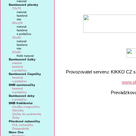
natural
Bambusové plienky
70x70
natural
farebné
mix
90x100
natural
farebne
s potlačou
30x30
natural
farebne
mix
60x60
froté natural
Bambusové šatky
natural
farebné
s potlačou
Provozovatel serveru: KIKKO CZ s.
Bambusové čiapočky
farebné
s potlačou
www.pl
BMB zavinovačky
farebné
Prevádzkov
s potlačou
Bambusové deky
s potlačou
BMB froté&velur
Osušky s kapucňou
Obrúsky
Vložky do podrsenky
Žinky
Plienkové nohavičky
PUL nohavičky
Ortopedické
Mocc Ons
Designer