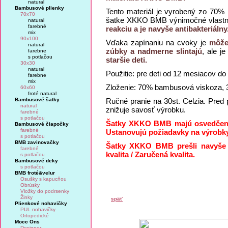
natural
Bambusové plienky
Tento materiál je vyrobený zo 70%
70x70
šatke XKKO BMB výnimočné vlast
natural
farebné
reakciu a je navyše antibakteriálny
mix
90x100
Vďaka zapínaniu na cvoky je
môžet
natural
zúbky a nadmerne slintajú
, ale j
farebne
s potlačou
staršie deti.
30x30
natural
Použitie: pre deti od 12 mesiacov do
farebne
mix
Zloženie: 70% bambusová viskoza, 
60x60
froté natural
Bambusové šatky
Ručné pranie na 30st. Celzia. Pred 
natural
znižuje savosť výrobku.
farebné
s potlačou
Šatky XKKO BMB majú osvedčenia
Bambusové čiapočky
farebné
Ustanovujú požiadavky na výrobky
s potlačou
BMB zavinovačky
Šatky XKKO BMB prešli navyše n
farebné
kvalita / Zaručená kvalita.
s potlačou
Bambusové deky
s potlačou
BMB froté&velur
Osušky s kapucňou
Obrúsky
Vložky do podrsenky
Žinky
späť
Plienkové nohavičky
PUL nohavičky
Ortopedické
Mocc Ons
Designer