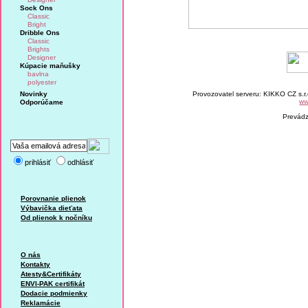
Sock Ons
Classic
Bright
Dribble Ons
Classic
Brights
Designer
Kúpacie maňušky
bavlna
polyester
Novinky
Provozovatel serveru: KIKKO CZ s.r
ww
Odporúčame
Prevád
prihlásiť
odhlásiť
Porovnanie plienok
Výbavička dieťata
Od plienok k nočníku
O nás
Kontakty
Atesty&Certifikáty
ENVI-PAK certifikát
Dodacie podmienky
Reklamácie