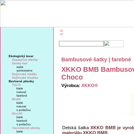
O značke KIKKO
KIKKO na veľtrhoch
Ekologický tovar
Bambusové šatky | farebné
Separačné plienky
Detský riad
sada
XKKO BMB Bambusová 
samostatne
Dojčenské hrkálky
Choco
Dojčenské kúsátka
Bavlnené plienky
Výrobca:
XKKO®
70x70
biele
natural
farebné
80x80
biele
natural
s potlačou
90x100
biele
farebné
s potlačou
Detská šatka
XKKO BMB je vyrobe
Viacvrstevné plienky
biele
materiálu XKKO BMB.