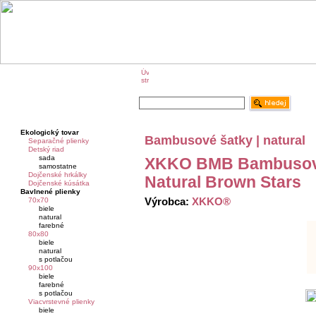
O značke KIKKO
KIKKO na veľtrhoch
Ekologický tovar
Bambusové šatky | natural
Separačné plienky
Detský riad
sada
XKKO BMB Bambusová
samostatne
Dojčenské hrkálky
Natural Brown Stars
Dojčenské kúsátka
Bavlnené plienky
Výrobca:
XKKO®
70x70
biele
natural
farebné
80x80
biele
natural
s potlačou
90x100
biele
farebné
s potlačou
Viacvrstevné plienky
biele