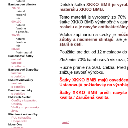
natural
Detská šatka
XKKO BMB je vyrobe
Bambusové plienky
70x70
materiálu XKKO BMB.
natural
farebné
Tento materiál je vyrobený zo 70%
mix
šatke XKKO BMB výnimočné vlast
90x100
natural
reakciu a je navyše antibakteriálny
farebne
s potlačou
Vďaka zapínaniu na cvoky je
môžet
30x30
zúbky a nadmerne slintajú
, ale j
natural
farebne
staršie deti.
mix
60x60
Použitie: pre deti od 12 mesiacov do
froté natural
Bambusové šatky
Zloženie: 70% bambusová viskoza, 
natural
farebné
s potlačou
Ručné pranie na 30st. Celzia. Pred 
Bambusové čiapočky
znižuje savosť výrobku.
farebné
s potlačou
Šatky XKKO BMB majú osvedčenia
BMB zavinovačky
farebné
Ustanovujú požiadavky na výrobky
s potlačou
Bambusové deky
Šatky XKKO BMB prešli navyše n
s potlačou
kvalita / Zaručená kvalita.
BMB froté&velur
Osušky s kapucňou
Obrúsky
Vložky do podrsenky
Žinky
Plienkové nohavičky
PUL nohavičky
Ortopedické
späť
Mocc Ons
Designer