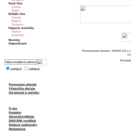
Sock Ons
Classic
Bright
Dribble Ons
Classic
Brights
Designer
Kúpacie maňušky
bavlna
polyester
Novinky
Odporúčame
Provozovatel serveru: KIKKO CZ s.r
ww
Prevád
prihlásiť
odhlásiť
Porovnanie plienok
Výbavička dieťata
Od plienok k nočníku
O nás
Kontakty
Atesty&Certifikáty
ENVI-PAK certifikát
Dodacie podmienky
Reklamácie