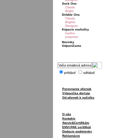
Sock Ons
Classic
Bright
Dribble Ons
Classic
Brights
Designer
Kúpacie maňušky
bavlna
polyester
Novinky
Odporúčame
prihlásiť
odhlásiť
Porovnanie plienok
Výbavička dieťata
Od plienok k nočníku
O nás
Kontakty
Atesty&Certifikáty
ENVI-PAK certifikát
Dodacie podmienky
Reklamácie