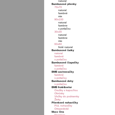
natural
Bambusové plienky
70x70
natural
farebné
mix
90x100
natural
farebne
s potlačou
30x30
natural
farebne
mix
60x60
froté natural
Bambusové šatky
natural
farebné
s potlačou
Bambusové čiapočky
farebné
s potlačou
BMB zavinovačky
farebné
s potlačou
Bambusové deky
s potlačou
BMB froté&velur
Osušky s kapucňou
Obrúsky
Vložky do podrsenky
Žinky
Plienkové nohavičky
PUL nohavičky
Ortopedické
Mocc Ons
Designer