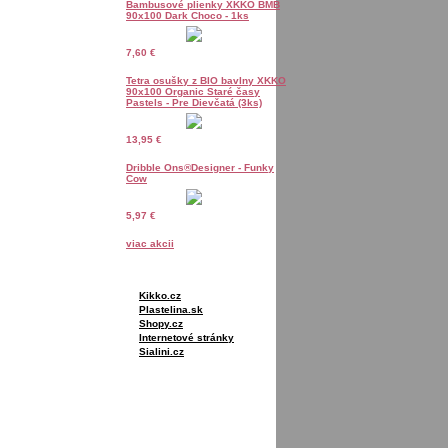
Bambusové plienky XKKO BMB
90x100 Dark Choco - 1ks
7,60 €
Tetra osušky z BIO bavlny XKKO
90x100 Organic Staré časy
Pastels - Pre Dievčatá (3ks)
13,95 €
Dribble Ons®Designer - Funky
Cow
5,97 €
viac akcii
Kikko.cz
Plastelina.sk
Shopy.cz
Internetové stránky
Sialini.cz