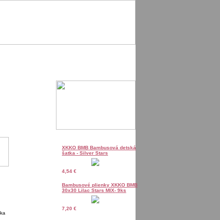
XKKO BMB Bambusová detská
šatka - Silver Stars
4,54 €
Bambusové plienky XKKO BMB
30x30 Lilac Stars MIX- 9ks
7,20 €
ika