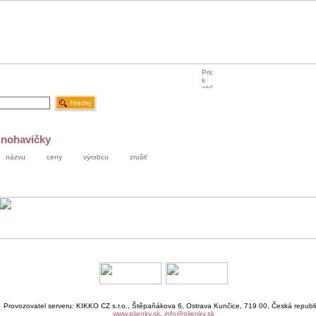
e KIKKO
KIKKO na veľtrhoch
KIKKO v médiách
 nohavičky
názvu
ceny
výrobcu
zrušiť
Provozovatel serveru: KIKKO CZ s.r.o., Štěpaňákova 6, Ostrava Kunčice, 719 00, Česká republ
www.plienky.sk
,
info@plienky.sk