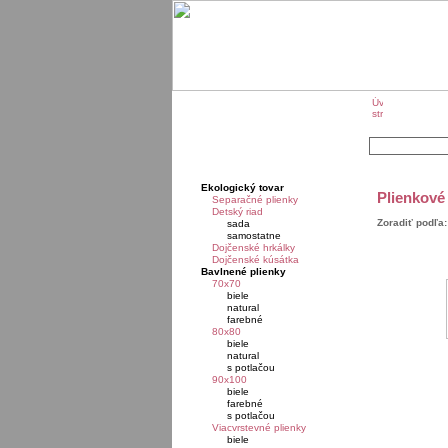
O značk
Ekologický tovar
Plienkové
Separačné plienky
Detský riad
Zoradiť podľa:
sada
samostatne
Dojčenské hrkálky
Dojčenské kúsátka
Bavlnené plienky
70x70
biele
natural
farebné
80x80
biele
natural
s potlačou
90x100
biele
farebné
s potlačou
Viacvrstevné plienky
biele