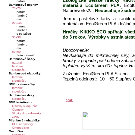
Ekologické detské hračky KIKK
natural
materiálu EcolGreen PLA
. Ecol
Bambusové plienky
70x70
Natureworks® .
Neobsahuje žiadne 
natural
farebné
Jemné pastelové farby a zaoble
mix
90x100
materiálom EcolGreen PLA ideálné pr
natural
farebne
Hračky KIKKO ECO spľňajú všetky
s potlačou
do 3 rokov. Výrobky vlastnia atest
30x30
natural
farebne
mix
Upozornenie:
60x60
Nevkladajte do mikrovlnnej rúry, 
froté natural
Bambusové šatky
hračky v prípade poškodenia zabrán
natural
teplotám vyšším ako 60 stupňov. Hra
farebné
s potlačou
Zloženie: EcolGreen PLA Silicon.
Bambusové čiapočky
farebné
Tepelná odolnosť: 10 – 60 Stupňov 
s potlačou
BMB zavinovačky
farebné
s potlačou
Bambusové deky
s potlačou
späť
BMB froté&velur
Osušky s kapucňou
Obrúsky
Vložky do podrsenky
Žinky
Plienkové nohavičky
PUL nohavičky
Ortopedické
Mocc Ons
Designer