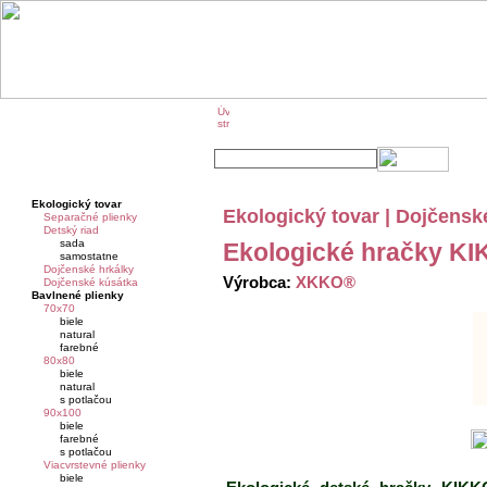
O značke KIKKO
KIKKO na veľtrhoch
Ekologický tovar
Ekologický tovar | Dojčensk
Separačné plienky
Detský riad
sada
Ekologické hračky K
samostatne
Dojčenské hrkálky
Výrobca:
XKKO®
Dojčenské kúsátka
Bavlnené plienky
70x70
biele
natural
farebné
80x80
biele
natural
s potlačou
90x100
biele
farebné
s potlačou
Viacvrstevné plienky
biele