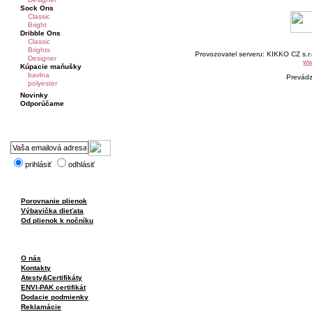
Sock Ons
Classic
Bright
Dribble Ons
Classic
Brights
Provozovatel serveru: KIKKO CZ s.r
Designer
ww
Kúpacie maňušky
bavlna
Prevád
polyester
Novinky
Odporúčame
prihlásiť
odhlásiť
Porovnanie plienok
Výbavička dieťata
Od plienok k nočníku
O nás
Kontakty
Atesty&Certifikáty
ENVI-PAK certifikát
Dodacie podmienky
Reklamácie